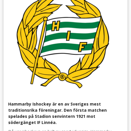
Hammarby Ishockey är en av Sveriges mest
traditionsrika föreningar. Den första matchen
spelades på Stadion senvintern 1921 mot
södergänget IF Linnéa.