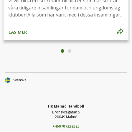
Vi vill rikta ett stort tack till alla er som har stöttat
våra tidigare insamlingar för dam och ungdomslag i
klubben!Alla som har varit med i dessa insamlingar
är självklart med i kommande utlottningar i
Lummaludds upproret.
LÄS MER
Svenska
HK Malmö Handboll
Bronsyxegatan 5
20049 Malmö
+460707232326