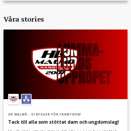
i dina egna sociala medier för större spridning!Följ
insamlingen genom att få uppdateringar via Mejl!
Våra stories
HK MALMÖ - VI BYGGER FÖR FRAMTIDEN!
Tack till alla som stöttat dam och ungdomslag!