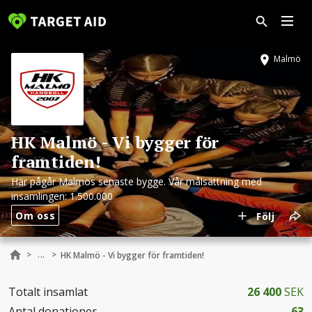
Malmö
HK Malmö - Vi bygger för
framtiden!
Här pågår Malmös senaste bygge. Vår målsättning med
insamlingen: 1.500.000
Om oss
Följ
...
>
>
HK Malmö - Vi bygger för framtiden!
Totalt insamlat
26 400
SEK
Antal donationer
63