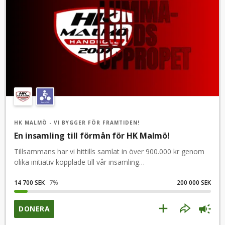
HK MALMÖ - VI BYGGER FÖR FRAMTIDEN!
En insamling till förmån för HK Malmö!
Tillsammans har vi hittills samlat in över 900.000 kr genom
olika initiativ kopplade till vår insamling
Lummaluddsuppropet.Det är såklart fantastiskt och vår
insamling fortsätter med oförminskad kraft!Stötta
14 700 SEK
7
%
200 000 SEK
insamlingen om du brinner för handboll, idrotten i Malmö
och vill vara med och bygga en stark framtid för vår
DONERA
förening.Stötta insamlingen med ett bidrag!Dela insamlingen