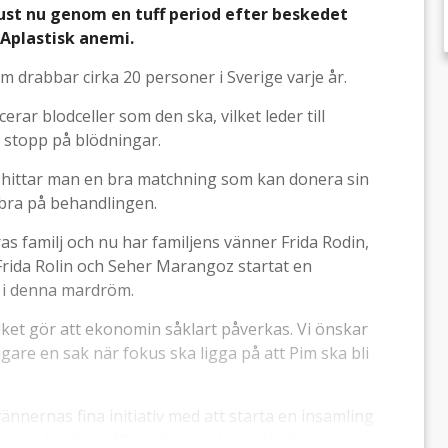
ust nu genom en tuff period efter beskedet
Aplastisk anemi.
m drabbar cirka 20 personer i Sverige varje år.
r blodceller som den ska, vilket leder till
å stopp på blödningar.
 hittar man en bra matchning som kan donera sin
 bra på behandlingen.
ras familj och nu har familjens vänner Frida Rodin,
Frida Rolin och Seher Marangoz startat en
n i denna mardröm.
ilket gör att ekonomin såklart påverkas. Vi önskar
igare en sak när fokus ska ligga på att Pim ska bli
ännernas fina initiativ med att starta en insamling
hjälpa familjen. Alla bidrag hjälper och tillsammans