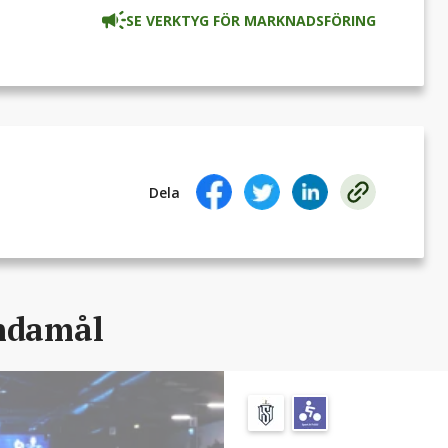
SE VERKTYG FÖR MARKNADSFÖRING
lubben, supportrar och eldsjälar!
för större spridning!
iv på Tobiasregistret.se
Dela
ändamål