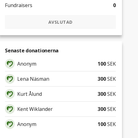
Fundraisers
0
AVSLUTAD
Senaste donationerna
Anonym
100
SEK
Lena Näsman
300
SEK
Kurt Ålund
300
SEK
Kent Wiklander
300
SEK
Anonym
100
SEK