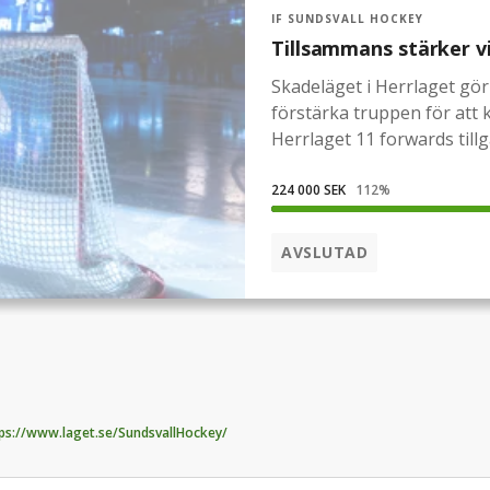
IF SUNDSVALL HOCKEY
Tillsammans stärker v
Skadeläget i Herrlaget gör a
förstärka truppen för att 
Herrlaget 11 forwards till
matcherna och 8 backar eft
det som komma skall behöver
224 000 SEK
112
%
kan stärka truppen, höja t
som krävs när säsongen går
AVSLUTAD
läktaren är stor.Nu gör vi d
förstärka laget.För laget i 
ps://www.laget.se/SundsvallHockey/