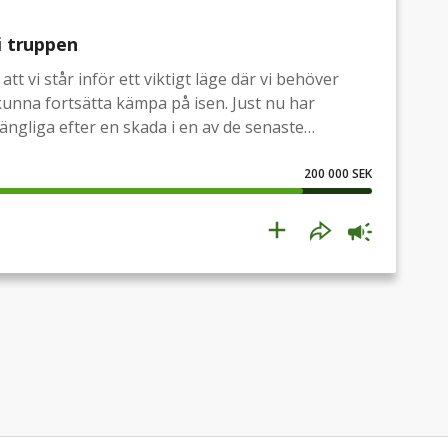
i truppen
tt vi står inför ett viktigt läge där vi behöver
kunna fortsätta kämpa på isen. Just nu har
gängliga efter en skada i en av de senaste
er en skada på träning. För att stå starka inför
 vi bli fler.Målet är att ta in fler spelare som
200 000 SEK
empot, bidra offensivt och ge laget den bredd
 in i nästa fas.Ekonomin är tajt, men kraften på
et här tillsammans. Varje bidrag går direkt till att
stan!