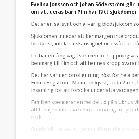
Evelina Jonsson och Johan Söderström går j
om att deras barn Pim har fått sjukdomen 
Det är en sällsynt och allvarlig blodsjukdom so
Sjukdomen innebär att benmärgen inte producera
blodbrist, infektionskänslighet och svårt att f
De har en lång väg kvar men förhoppningsvis
benmärg till Pim och att hennes kropp svarar
Det har varit en otroligt tung höst för hela de
Emma Engström, Malin Lindqvist, Frida Virén, 
insamling för att försöka underlätta vardage
Familjen spenderar en hel del tid på sjukhus v
att familjen inte ska behöva oroa sig för ytterl
frisk.
Sundsvall Hockey vill genom Kärnvirke stötta v
där 100 % av alla pengar oavkortat går till att 