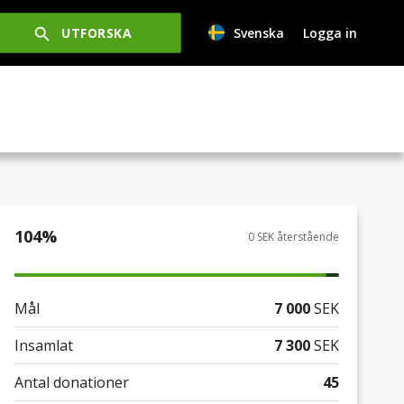
UTFORSKA
Svenska
Logga in
104
%
0 SEK återstående
Mål
7 000
SEK
Insamlat
7 300
SEK
Antal donationer
45