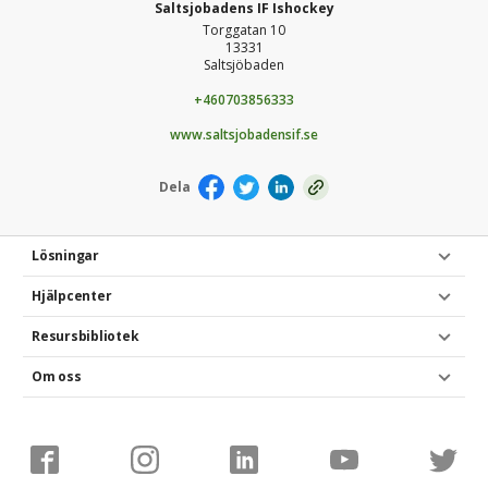
Saltsjobadens IF Ishockey
Torggatan 10
13331
Saltsjöbaden
+460703856333
www.saltsjobadensif.se
Dela
Lösningar
Hjälpcenter
Resursbibliotek
Om oss