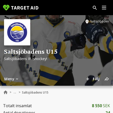
Saltsjöbaden
Saltsjöbadens U15
Saltsjöbadens IF Ishockey!
Meny
Följ
...
>
>
Saltsjöbadens U15
Totalt insamlat
8 550
SEK
Antal donationer
24