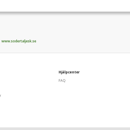
www.sodertaljesk.se
Hjälpcenter
FAQ
r