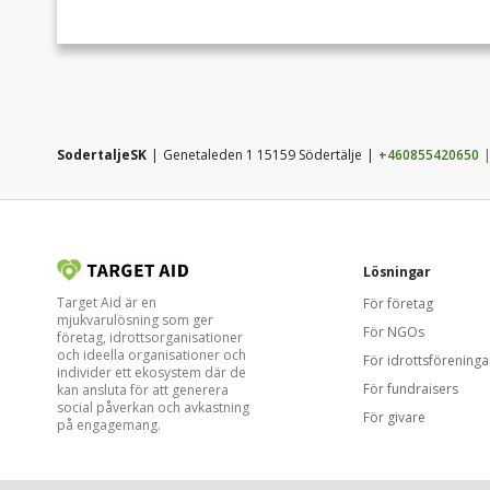
SodertaljeSK
Genetaleden 1 15159 Södertälje
+460855420650
Lösningar
Target Aid är en
För företag
mjukvarulösning som ger
För NGOs
företag, idrottsorganisationer
och ideella organisationer och
För idrottsföreninga
individer ett ekosystem där de
För fundraisers
kan ansluta för att generera
social påverkan och avkastning
För givare
på engagemang.