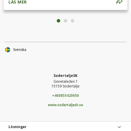
LÄS MER
Svenska
SodertaljeSK
Genetaleden 1
15159 Södertälje
+460855420650
www.sodertaljesk.se
Lösningar