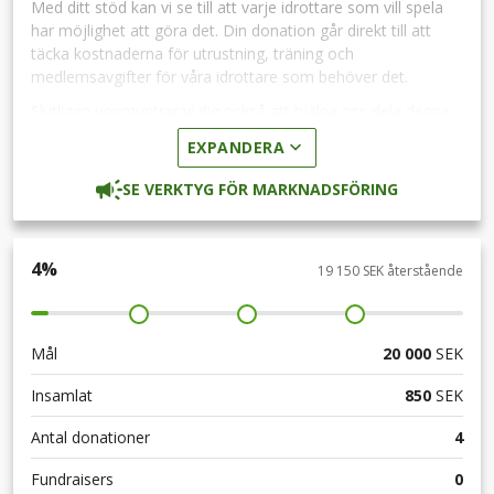
Med ditt stöd kan vi se till att varje idrottare som vill spela
har möjlighet att göra det. Din donation går direkt till att
täcka kostnaderna för utrustning, träning och
medlemsavgifter för våra idrottare som behöver det.
Slutligen uppmuntrar vi dig också att hjälpa oss dela denna
kampanj med dina vänner och familj, på sociala medier och
EXPANDERA
via e-post.
SE VERKTYG FÖR MARKNADSFÖRING
Tack för ditt stöd och vi ser fram emot att göra vårt team
mer inkluderande med din hjälp!
4
%
19 150 SEK återstående
Mål
20 000
SEK
Insamlat
850
SEK
Antal donationer
4
Fundraisers
0