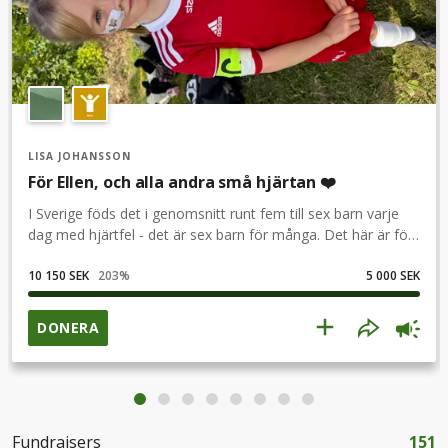
LISA JOHANSSON
För Ellen, och alla andra små hjärtan ❤️
I Sverige föds det i genomsnitt runt fem till sex barn varje
dag med hjärtfel - det är sex barn för många. Det här är för
forskningen, för livet och för Ellen. ❤️
10 150 SEK
203
%
5 000 SEK
DONERA
Fundraisers
151