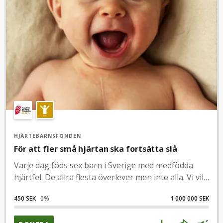
HJÄRTEBARNSFONDEN
För att fler små hjärtan ska fortsätta slå
Varje dag föds sex barn i Sverige med medfödda
hjärtfel. De allra flesta överlever men inte alla. Vi vill
att barnhjärtan ska slå av förväntan och glädje. Som
450 SEK
0
%
1 000 000 SEK
Sigges hjärta. När han föddes visste man inte om
hans hjärtfel. Idag är han opererad och mår