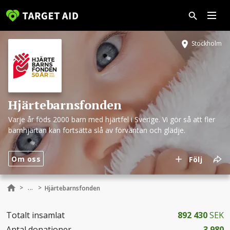
Stockholm
Hjärtebarnsfonden
Varje år föds 2000 barn med hjärtfel i Sverige. Vi gör så att fler
barnhjärtan kan fortsätta slå av förväntan och glädje.
Om oss
Följ
...
>
>
Hjärtebarnsfonden
Totalt insamlat
892 430
SEK
Antal donationer
3 980