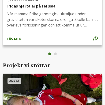
HJÄRTEBARNSFONDEN
Fridas hjärta är på fel sida
När mamma Erika genomgick ultraljud under
graviditeten var sköterskorna oroliga. Skulle barnet
överleva förlossningen och att komma ut ur
magen? Idag är Frida 4 år. Hennes hjärta visade sig
vara på höger sida i stället för vänster, och hjärtat
LÄS MER
stora kärl hade bytt plats. Tack vare framgångsrik
forskning kan barn som Frida leva ett nyfiket och
lekfullt liv, men inte alla klarar sig. Stöd forskningen
om medfödda hjärtfel.
Projekt vi stöttar
ANDRA