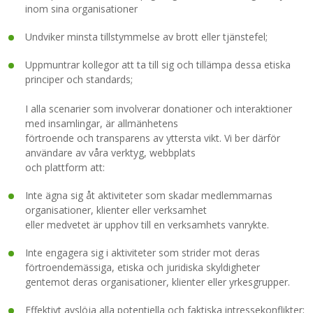
inom sina organisationer
Undviker minsta tillstymmelse av brott eller tjänstefel;
Uppmuntrar kollegor att ta till sig och tillämpa dessa etiska
principer och standards;
I alla scenarier som involverar donationer och interaktioner
med insamlingar, är allmänhetens
förtroende och transparens av yttersta vikt. Vi ber därför
användare av våra verktyg, webbplats
och plattform att:
Inte ägna sig åt aktiviteter som skadar medlemmarnas
organisationer, klienter eller verksamhet
eller medvetet är upphov till en verksamhets vanrykte.
Inte engagera sig i aktiviteter som strider mot deras
förtroendemässiga, etiska och juridiska skyldigheter
gentemot deras organisationer, klienter eller yrkesgrupper.
Effektivt avslöja alla potentiella och faktiska intressekonflikter;