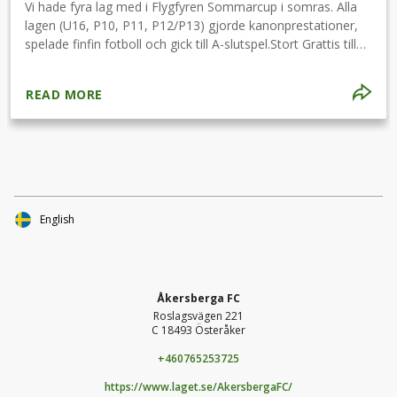
Vi hade fyra lag med i Flygfyren Sommarcup i somras. Alla
lagen (U16, P10, P11, P12/P13) gjorde kanonprestationer,
spelade finfin fotboll och gick till A-slutspel.Stort Grattis till
U16 som tog hem segerpokalen och P11/P12 som gick
obesegrade genom hela turneringen!Föreningens framtid
READ MORE
ser ljus ut och snart kommer vårt A-lag bestå mestadels av
spelare som kommer från våra egna ungdomsled.Tack till
Flygfyren Sommarcup för ett fint och välordnat evenemang!
English
Åkersberga FC
Roslagsvägen 221
C 18493 Österåker
+460765253725
https://www.laget.se/AkersbergaFC/