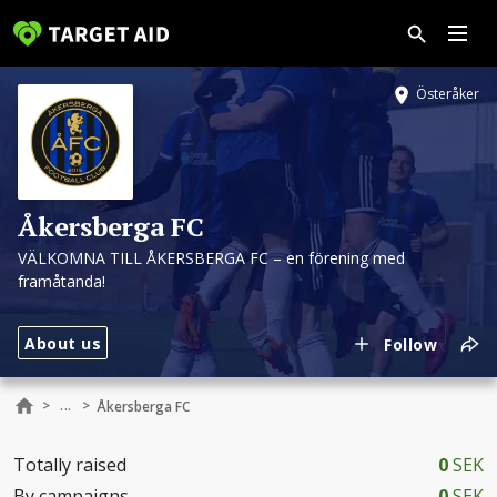
Österåker
Åkersberga FC
VÄLKOMNA TILL ÅKERSBERGA FC – en förening med
framåtanda!
About us
Follow
...
>
>
Åkersberga FC
Totally raised
0
SEK
By campaigns
0
SEK