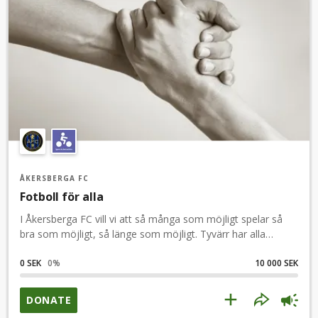
ÅKERSBERGA FC
Fotboll för alla
I Åkersberga FC vill vi att så många som möjligt spelar så
bra som möjligt, så länge som möjligt. Tyvärr har alla
familjer inte de ekonomiska förutsättningarna för att göra
det. Det kan saknas pengar för att till exempel betala
0 SEK
0
%
10 000 SEK
utrustning, cuper och medlemsavgifter.Därför startar vi nu
en fond till förmån för de spelare som behöver ekonomisk
DONATE
stöttning.Var med och gör skillnad tillsammans med