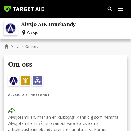
Älvsjö AIK Innebandy
Älvsjö
...
>
>
Om oss
Om oss
ÄLVSJÖ AIK INNEBANDY
Älvsjöfamiljen, mer än en klubb(A)!” Känn dig som hemma i
Älvsjöfamiljen i vår strävan att vara Stockholms
attraktivaste innebandyförening där alla är välkomna.