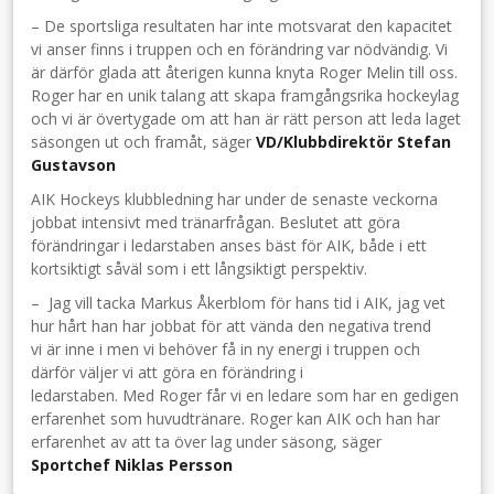
– De sportsliga resultaten har inte motsvarat den kapacitet
vi anser finns i truppen och en förändring var nödvändig. Vi
är därför glada att återigen kunna knyta Roger Melin till oss.
Roger har en unik talang att skapa framgångsrika hockeylag
och vi är övertygade om att han är rätt person att leda laget
säsongen ut och framåt, säger
VD/Klubbdirektör Stefan
Gustavson
AIK Hockeys klubbledning har under de senaste veckorna
jobbat intensivt med tränarfrågan. Beslutet att göra
förändringar i ledarstaben anses bäst för AIK, både i ett
kortsiktigt såväl som i ett långsiktigt perspektiv.
– Jag vill tacka Markus Åkerblom för hans tid i AIK, jag vet
hur hårt han har jobbat för att vända den negativa trend
vi är inne i men vi behöver få in ny energi i truppen och
därför väljer vi att göra en förändring i
ledarstaben. Med Roger får vi en ledare som har en gedigen
erfarenhet som huvudtränare. Roger kan AIK och han har
erfarenhet av att ta över lag under säsong, säger
Sportchef Niklas Persson