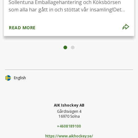
Sollentuna Emballagehantering och Köksbörsen
som alla har gått in och stöttat vår insamling!Det
blåser svartgula vindar! 🖤💛
READ MORE
English
AIK Ishockey AB
Gårdsvägen 4
16970 Solna
+4608189100
https://www.aikhockey.se/