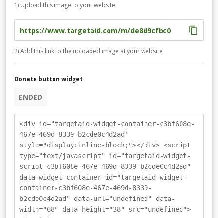
1) Upload this image to your website
2) Add this link to the uploaded image at your website
Donate button widget
ENDED
<div id="targetaid-widget-container-c3bf608e-
467e-469d-8339-b2cde0c4d2ad"
style="display:inline-block;"></div> <script
type="text/javascript" id="targetaid-widget-
script-c3bf608e-467e-469d-8339-b2cde0c4d2ad"
data-widget-container-id="targetaid-widget-
container-c3bf608e-467e-469d-8339-
b2cde0c4d2ad" data-url="undefined" data-
width="68" data-height="38" src="undefined">