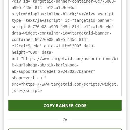
<div id="targetaid-banner-container-6c776e08-
a995-445d-8f4f-e12ca1c9ce4d"
style="display:inline-block;"></div> <script
type="text/javascript" id="targetaid-banner-
script-6c776e08-a995-445d-8f4f-e12ca1c9ce4d"
data-widget-container-id="targetaid-banner-
container-6c776e08-a995-445d-8f4f-
e12ca1c9ce4d" data-width="300" data-
height="600" data-
url="https://www.targetaid.com/associations/bi
k-karlskoga-ab/bik-karlskoga-
ab/supporterstoedet-20242025/banner?
shape=vertical"
src="https://www.targetaid.com/scripts/widget.
js"></script>
COPY BANNER CODE
Or