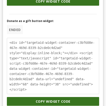
COPY WIDGET CODE
Donate as a gift button widget
ENDED
<div id="targetaid-widget-container-c3bf608e-
467e-469d-8339-b2cde0c4d2ad"
style="display:inline-block;"></div> <script
type="text/javascript" id="targetaid-widget-
script-c3bf608e-467e-469d-8339-b2cde0c4d2ad"
data-widget-container-id="targetaid-widget-
container-c3bf608e-467e-469d-8339-
b2cde0c4d2ad" data-url="undefined" data-
width="68" data-height="38" src="undefined">
</script>
COPY WIDGET CODE