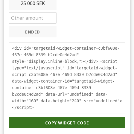
25 000 SEK
ENDED
<div id="targetaid-widget-container-c3bf608e-
467e-469d-8339-b2cde0c4d2ad"
style="display:inline-block;"></div> <script
type="text/javascript" id="targetaid-widget-
script-c3bf608e-467e-469d-8339-b2cde0c4d2ad"
data-widget-container-id="targetaid-widget-
container-c3bf608e-467e-469d-8339-
b2cde0c4d2ad" data-url="undefined" data-
width="160" data-height="240" src="undefined">
</script>
COPY WIDGET CODE