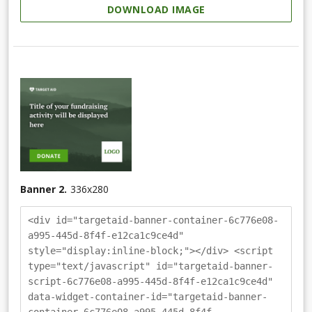
DOWNLOAD IMAGE
Banner 2.
336
x
280
<div id="targetaid-banner-container-6c776e08-
a995-445d-8f4f-e12ca1c9ce4d"
style="display:inline-block;"></div> <script
type="text/javascript" id="targetaid-banner-
script-6c776e08-a995-445d-8f4f-e12ca1c9ce4d"
data-widget-container-id="targetaid-banner-
container-6c776e08-a995-445d-8f4f-