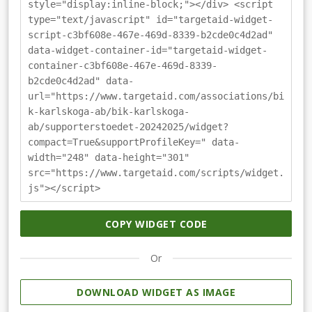
style="display:inline-block;"></div> <script
type="text/javascript" id="targetaid-widget-
script-c3bf608e-467e-469d-8339-b2cde0c4d2ad"
data-widget-container-id="targetaid-widget-
container-c3bf608e-467e-469d-8339-
b2cde0c4d2ad" data-
url="https://www.targetaid.com/associations/bi
k-karlskoga-ab/bik-karlskoga-
ab/supporterstoedet-20242025/widget?
compact=True&supportProfileKey=" data-
width="248" data-height="301"
src="https://www.targetaid.com/scripts/widget.
js"></script>
COPY WIDGET CODE
Or
DOWNLOAD WIDGET AS IMAGE