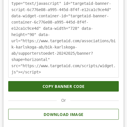
type="text/javascript" id="targetaid-banner-
script-6c776e08-a995-445d-8f4f-e12ca1c9ce4d"
data-widget-container-id="targetaid-banner-
container-6c776e08-a995-445d-8f4f-
e12ca1c9ce4d" data-width="728" data-
height="90" data-
url="https://www.targetaid.com/associations/bi
k-karlskoga-ab/bik-karlskoga-
ab/supporterstoedet-20242025/banner?
shape=horizontal"
src="https://www.targetaid.com/scripts/widget.
js"></script>
COPY BANNER CODE
Or
DOWNLOAD IMAGE