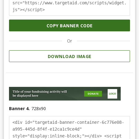
src="https://www.targetaid.com/scripts/widget.
js"></script>
COPY BANNER CODE
Or
DOWNLOAD IMAGE
Banner 4.
728
x
90
<div id="targetaid-banner-container-6c776e08-
a995-445d-8f4f-e12ca1c9ce4d"
style="display:inline-block;"></div> <script