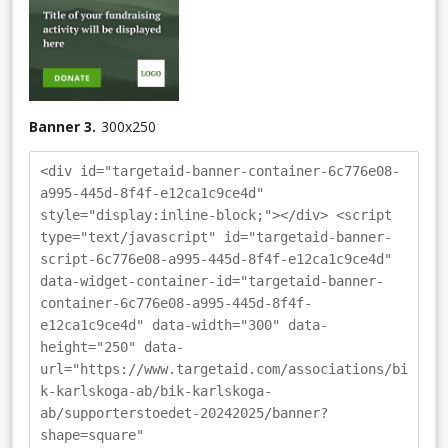
Banner 3.
300
x
250
<div id="targetaid-banner-container-6c776e08-
a995-445d-8f4f-e12ca1c9ce4d"
style="display:inline-block;"></div> <script
type="text/javascript" id="targetaid-banner-
script-6c776e08-a995-445d-8f4f-e12ca1c9ce4d"
data-widget-container-id="targetaid-banner-
container-6c776e08-a995-445d-8f4f-
e12ca1c9ce4d" data-width="300" data-
height="250" data-
url="https://www.targetaid.com/associations/bi
k-karlskoga-ab/bik-karlskoga-
ab/supporterstoedet-20242025/banner?
shape=square"