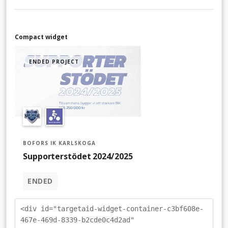
Compact widget
ENDED PROJECT
BOFORS IK KARLSKOGA
Supporterstödet 2024/2025
ENDED
<div id="targetaid-widget-container-c3bf608e-
467e-469d-8339-b2cde0c4d2ad"