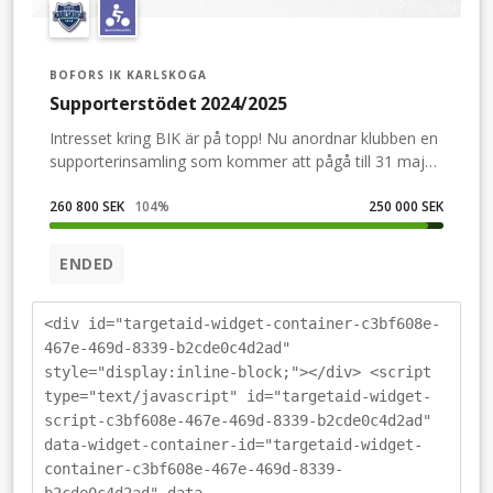
BOFORS IK KARLSKOGA
Supporterstödet 2024/2025
Intresset kring BIK är på topp! Nu anordnar klubben en
supporterinsamling som kommer att pågå till 31 maj
och målet är att samla in 250 000 kr till
spelarbudgeten.Nu har du som BIK-supporter chansen
260 800 SEK
104
%
250 000 SEK
att påverka kommande spelartrupp. Pengarna från
insamlingen kommer nämligen oavkortat att gå till
ENDED
spelarbudgeten för säsongen 24/25.Insamlingen pågår
från 21 april till den 31 maj. Målsättningen är 250 000
kr och under insamlingens gång kommer klubben att
<div id="targetaid-widget-container-c3bf608e-
lotta ut diverse priser som tack för stödet.Det lägsta
467e-469d-8339-b2cde0c4d2ad"
beloppet som går att skänka är 100 kronor och det
style="display:inline-block;"></div> <script
finns swish/betalkort/faktura som betallösning.- Vi har
type="text/javascript" id="targetaid-widget-
faktiskt fått flera förfrågningar från både supportrar
script-c3bf608e-467e-469d-8339-b2cde0c4d2ad"
och företag som vill vara med att bidra. När vi bollade
data-widget-container-id="targetaid-widget-
frågan internt visade det sig att vi inte gjort den här
container-c3bf608e-467e-469d-8339-
typen av insamling på ganska många år. Vi har spänt