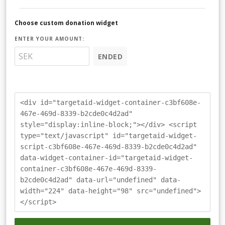
Choose custom donation widget
ENTER YOUR AMOUNT:
ENDED
<div id="targetaid-widget-container-c3bf608e-
467e-469d-8339-b2cde0c4d2ad"
style="display:inline-block;"></div> <script
type="text/javascript" id="targetaid-widget-
script-c3bf608e-467e-469d-8339-b2cde0c4d2ad"
data-widget-container-id="targetaid-widget-
container-c3bf608e-467e-469d-8339-
b2cde0c4d2ad" data-url="undefined" data-
width="224" data-height="98" src="undefined">
</script>