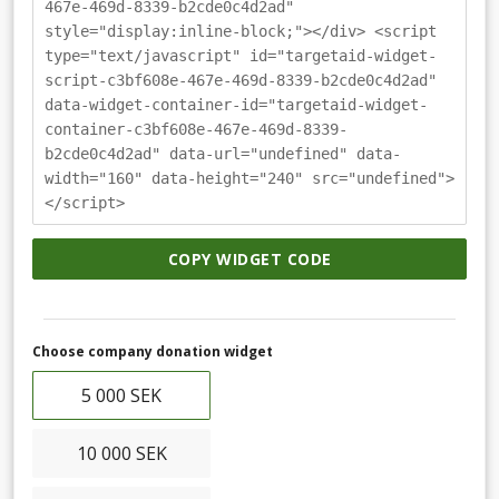
467e-469d-8339-b2cde0c4d2ad"
style="display:inline-block;"></div> <script
type="text/javascript" id="targetaid-widget-
script-c3bf608e-467e-469d-8339-b2cde0c4d2ad"
data-widget-container-id="targetaid-widget-
container-c3bf608e-467e-469d-8339-
b2cde0c4d2ad" data-url="undefined" data-
width="160" data-height="240" src="undefined">
</script>
COPY WIDGET CODE
Choose company donation widget
5 000 SEK
10 000 SEK