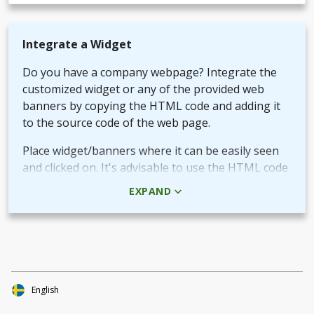
Integrate a Widget
Do you have a company webpage? Integrate the
customized widget or any of the provided web
banners by copying the HTML code and adding it
to the source code of the web page.
Place widget/banners where it can be easily seen
and clicked on. It's advisable to use the HTML code
rather than the picture + URL as it then will be
EXPAND
linked in real-time.
Use QR-code for own promotional content
The provided QR-code can be placed in both digital
and printed marketing material you create and use
to market your fundraiser.
English