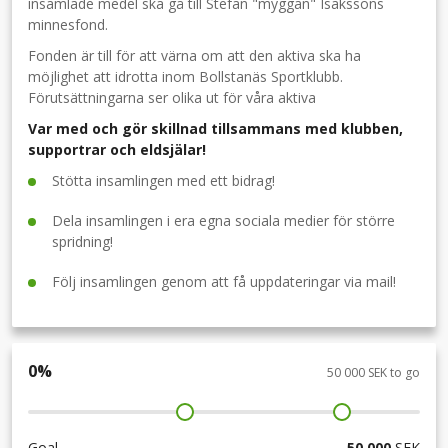
insamlade medel ska gå till Stefan "myggan" Isakssons
minnesfond.
Fonden är till för att värna om att den aktiva ska ha
möjlighet att idrotta inom Bollstanäs Sportklubb.
Förutsättningarna ser olika ut för våra aktiva
Var med och gör skillnad tillsammans med klubben,
supportrar och eldsjälar!
Stötta insamlingen med ett bidrag!
Dela insamlingen i era egna sociala medier för större
spridning!
Följ insamlingen genom att få uppdateringar via mail!
0
%
50 000 SEK to go
Goal
50 000
SEK