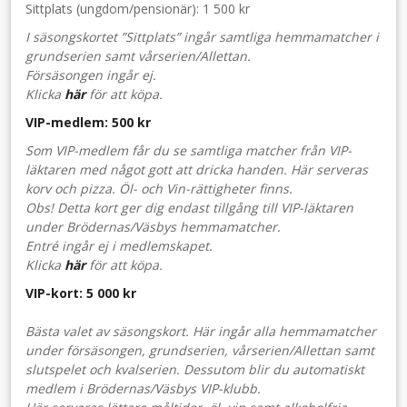
Sittplats (ungdom/pensionär): 1 500 kr
I säsongskortet ”Sittplats” ingår samtliga hemmamatcher i
grundserien samt vårserien/Allettan.
Försäsongen ingår ej.
Klicka
här
för att köpa.
VIP-medlem: 500 kr
Som VIP-medlem får du se samtliga matcher från VIP-
läktaren med något gott att dricka handen. Här serveras
korv och pizza. Öl- och Vin-rättigheter finns.
Obs! Detta kort ger dig endast tillgång till VIP-läktaren
under Brödernas/Väsbys hemmamatcher.
Entré ingår ej i medlemskapet.
Klicka
här
för att köpa.
VIP-kort: 5 000 kr
Bästa valet av säsongskort. Här ingår alla hemmamatcher
under försäsongen, grundserien, vårserien/Allettan samt
slutspelet och kvalserien. Dessutom blir du automatiskt
medlem i Brödernas/Väsbys VIP-klubb.