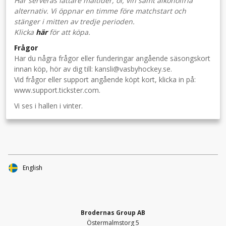
Här serveras lättare måltider, öl, vin samt alkoholfria
alternativ. Vi öppnar en timme före matchstart och
stänger i mitten av tredje perioden.
Klicka
här
för att köpa.
Frågor
Har du några frågor eller funderingar angående säsongskort
innan köp, hör av dig till: kansli@vasbyhockey.se.
Vid frågor eller support angående köpt kort, klicka in på:
www.support.tickster.com.
Vi ses i hallen i vinter.
English
Brodernas Group AB
Östermalmstorg 5