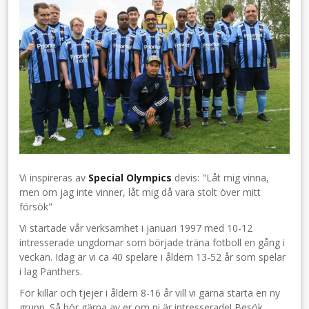
Vi inspireras av
Special Olympics
devis: "Låt mig vinna,
men om jag inte vinner, låt mig då vara stolt över mitt
försök"
Vi startade vår verksamhet i januari 1997 med 10-12
intresserade ungdomar som började träna fotboll en gång i
veckan. Idag är vi ca 40 spelare i åldern 13-52 år som spelar
i lag Panthers.
För killar och tjejer i åldern 8-16 år vill vi gärna starta en ny
grupp. Så hör gärna av er om ni är intresserade! Besök