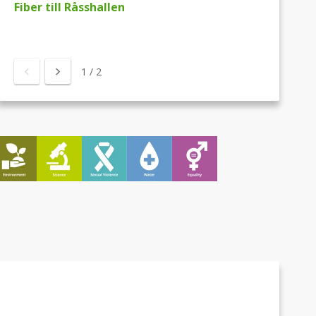
Fiber till Råsshallen
1
/
2