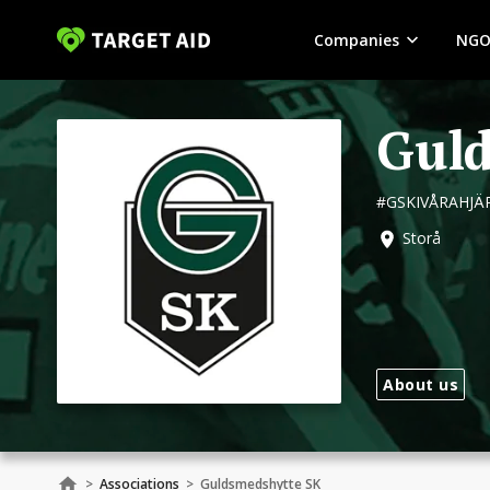
Companies
NGO
Guld
#GSKIVÅRAHJÄ
Storå
About us
>
Associations
>
Guldsmedshytte SK