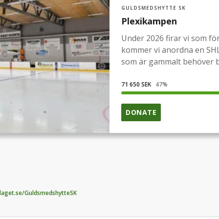
GULDSMEDSHYTTE SK
Plexikampen
Under 2026 firar vi som fö
kommer vi anordna en SHL 
som är gammalt behöver byt
ha idag.Då vi äger hallen s
ta.Kostnaden är ca 550 000
71 650 SEK
47
%
vi behöver är 150 000kr i e
Men jag är säker att vi ti
DONATE
när vi byggde vår hall och
slant, alla bidrag är välk
SK
laget.se/GuldsmedshytteSK