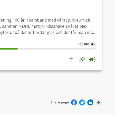
rening 100 år, I samband med vårat jubileum så
samt en NDHL match i Råsshallen.Vårat plexi
as ut då det är härdat glas och det får man inte
jälv så är detta en kostnad som vi måste
kr och vi kommer söka en del bidrag till detta.Det
150 000 SEK
get kapital. Mycket pengar för en liten förening!
llsammans kan skramla ihop detta.Precis som 1982
 folk gick samman och hjälptes åt.Så skänk en
omna!Stort tack!PatrikOrdförande Guldsmedshytte
Share page