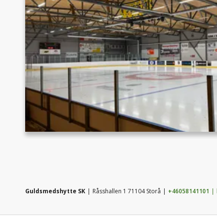
Guldsmedshytte SK
Råsshallen 1 71104 Storå
+46058141101