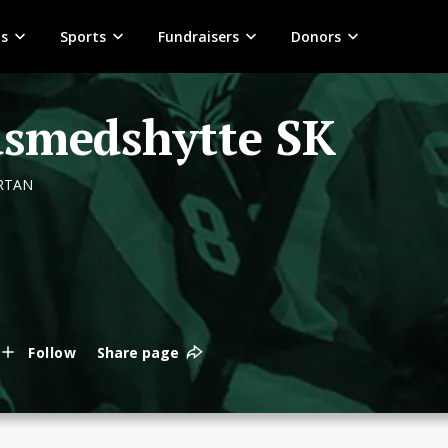
s
Sports
Fundraisers
Donors
smedshytte SK
RTAN
Follow
Share page