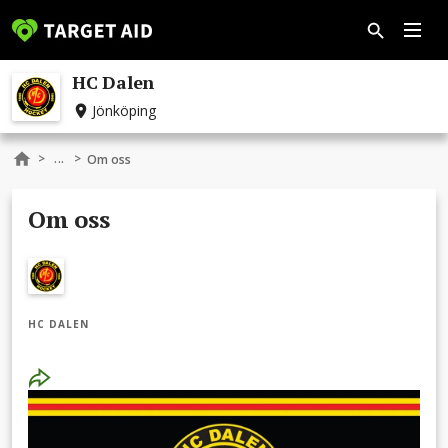
HC Dalen
Jönköping
...
>
>
Om oss
Om oss
HC DALEN