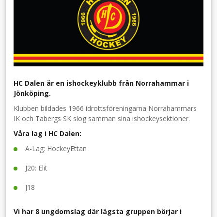
HC Dalen är en ishockeyklubb från Norrahammar i
Jönköping.
Klubben bildades 1966 idrottsföreningarna Norrahammars
IK och Tabergs SK slog samman sina ishockeysektioner.
Våra lag i HC Dalen:
A-Lag: HockeyEttan
J20: Elit
J18
Vi har 8 ungdomslag där lägsta gruppen börjar i