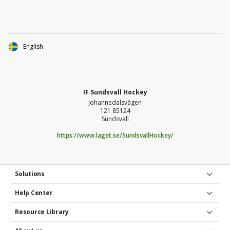
vi det här tillsammans. Varje bidrag går direkt till att
förstärka laget.För laget i stan!
English
IF Sundsvall Hockey
Johannedalsvägen
121 85124
Sundsvall
https://www.laget.se/SundsvallHockey/
Solutions
Help Center
Resource Library