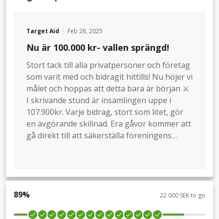
Target Aid
Feb 28, 2025
Nu är 100.000 kr- vallen sprängd!
Stort tack till alla privatpersoner och företag
som varit med och bidragit hittills! Nu höjer vi
målet och hoppas att detta bara är början ⚔️
I skrivande stund är insamlingen uppe i
107.900kr. Varje bidrag, stort som litet, gör
en avgörande skillnad. Era gåvor kommer att
gå direkt till att säkerställa föreningens
utveckling och tillsammans kan vi bygga en
starkare och mer hållbar framtid för
Sundsvall Hockey.
89
%
22 000 SEK to go