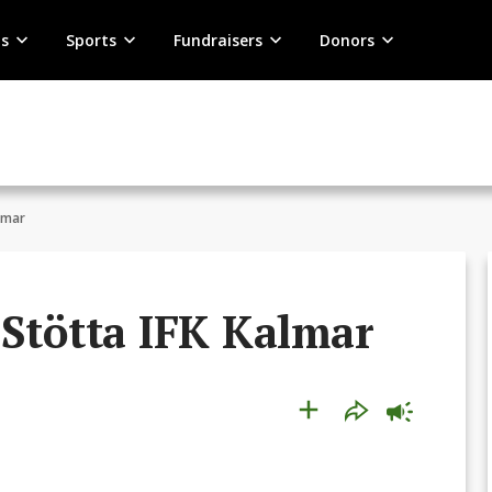
s
Sports
Fundraisers
Donors
lmar
 Stötta IFK Kalmar