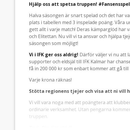
Hjälp oss att spetsa truppen! #Fansensspe
Halva säsongen är snart spelad och det har varit
plats i tabellen med 3 inspelade poäng. Våra ung
gett allt i varje match! Deras kämparglöd har v
och Elitettan. Nu vill vi ta ansvar och hjälpa tj
säsongen som möjligt!
Vi i IFK ger oss aldrig!
Därför väljer vi nu att
supporter och eldsjäl till IFK Kalmar har chanse
få in 200 000 kr som enbart kommer att gå till
Varje krona räknas!
Stötta regionens tjejer och visa att ni vill 
Vi vill vara noga med att poängtera att klubbe
ordinarie verksamhet. Utan pengarna kommer en
truppen.
Tack för ditt stöd!