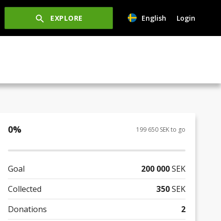
EXPLORE
English
Login
0
%
199 650 SEK to go
Goal
200 000
SEK
Collected
350
SEK
Donations
2