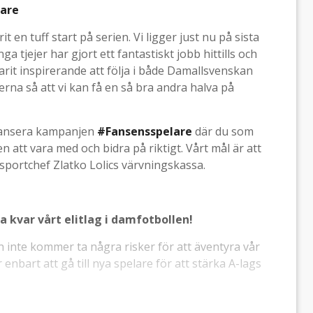
lare
 en tuff start på serien. Vi ligger just nu på sista
a tjejer har gjort ett fantastiskt jobb hittills och
arit inspirerande att följa i både Damallsvenskan
ejerna så att vi kan få en så bra andra halva på
 lansera kampanjen
#Fansensspelare
där du som
n att vara med och bidra på riktigt. Vårt mål är att
 sportchef Zlatko Lolics värvningskassa.
ha kvar vårt elitlag i damfotbollen!
n inte kommer ta några risker för att äventyra vår
bart att gå till nya spelare för att stärka A-lags