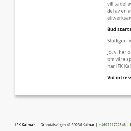
vill ta del
del av en a
elitverksa
Bud starta
Slutligen.
Jo, vi har 
om våra spe
har IFK Kal
Vid intre
IFK Kalmar
Gröndalsvägen 41 39236 Kalmar
+460721722548