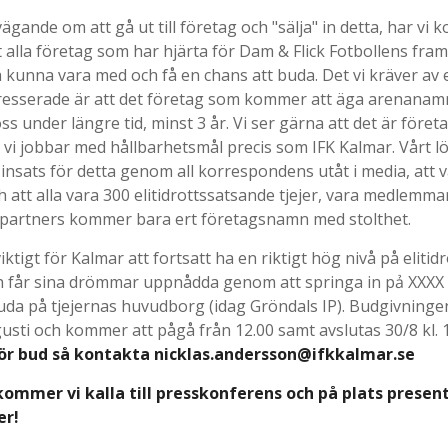
ägande om att gå ut till företag och "sälja" in detta, har vi 
tt alla företag som har hjärta för Dam & Flick Fotbollens framt
 kunna vara med och få en chans att buda. Det vi kräver av 
tresserade är att det företag som kommer att äga arenanamne
ss under längre tid, minst 3 år. Vi ser gärna att det är före
vi jobbar med hållbarhetsmål precis som IFK Kalmar. Vårt löft
r insats för detta genom all korrespondens utåt i media, att 
h att alla vara 300 elitidrottssatsande tjejer, vara medlemma
partners kommer bara ert företagsnamn med stolthet.
viktigt för Kalmar att fortsatt ha en riktigt hög nivå på eliti
h får sina drömmar uppnådda genom att springa in pả XXXX 
da på tjejernas huvudborg (idag Gröndals IP). Budgivningen
usti och kommer att pågå från 12.00 samt avslutas 30/8 kl. 
för bud så kontakta nicklas.andersson@ifkkalmar.se
kommer vi kalla till presskonferens och på plats presen
er!