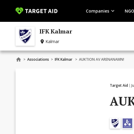
Companies
NGO
IFK Kalmar
Kalmar
>
Associations
>
IFK Kalmar
>
AUKTION AV ARENANAMN!
Target Aid
J
AUK