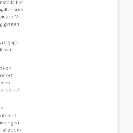
nställa fler
hjältar som
idare. Vi
lag genom
s dagliga
dessa
vi kan
ör ert
Buden
ar.se och
en
gentemot
givningen
r alla som