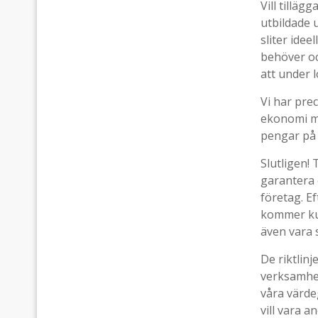
Vill tilläg
utbildade 
sliter idee
behöver oc
att under l
Vi har pre
ekonomi me
pengar på 
Slutligen!
garantera 
företag. 
kommer kun
även vara 
De riktlinj
verksamhet
våra värde
vill vara 