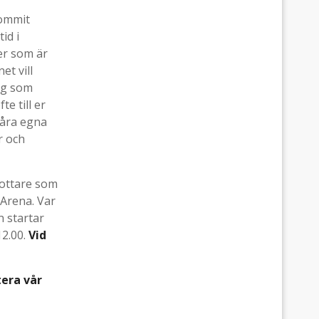
kommit
id i
er som är
t vill
tag som
e till er
våra egna
r och
drottare som
Arena. Var
 startar
12.00.
Vid
tera vår