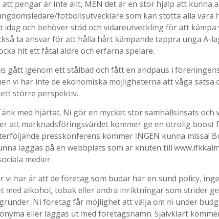
ga att pengar är inte allt, MEN det är en stor hjälp att kunna a
ungdomsledare/fotbollsutvecklare som kan stötta alla vara 
llt idag och behöver stöd och vidareutveckling för att kämpa v
kså ta ansvar för att hålla hårt kämpande tappra unga A-
ocka hit ett fåtal äldre och erfarna spelare.
cis gått igenom ett stålbad och fått en andpaus i föreningen
n vi har inte de ekonomiska möjligheterna att våga satsa 
ett större perspektiv.
 Tänk med hjärtat. Ni gör en mycket stor samhällsinsats och 
er att marknadsföringsvärdet kommer ge en otrolig boost f
Efterföljande presskonferens kommer INGEN kunna missa! 
na läggas på en webbplats som är knuten till www.ifkkalm
sociala medier.
er vi har är att de företag som budar har en sund policy, ing
 med alkohol, tobak eller andra inriktningar som strider 
grunder. Ni företag får möjlighet att välja om ni under bud
anonyma eller läggas ut med företagsnamn. Självklart komme