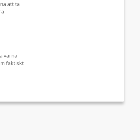
na att ta
ra
ka värna
om faktiskt