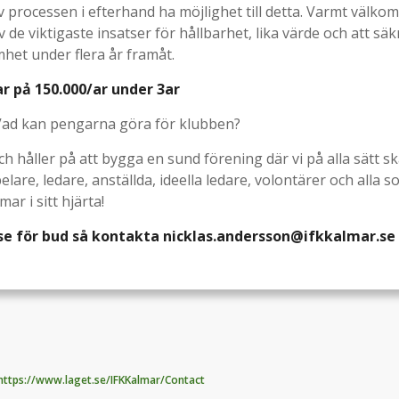
 av processen i efterhand ha möjlighet till detta. Varmt välkom
v de viktigaste insatser för hållbarhet, lika värde och att säk
mhet under flera år framåt.
r pả 150.000/ar under 3ar
 Vad kan pengarna göra för klubben?
och håller på att bygga en sund förening där vi på alla sätt s
lare, ledare, anställda, ideella ledare, volontärer och alla s
mar i sitt hjärta!
sse för bud så kontakta nicklas.andersson@ifkkalmar.se
https://www.laget.se/IFKKalmar/Contact