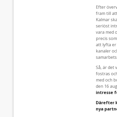
Efter överv
fram till a
Kalmar ska
seriöst in
vara med o
precis som 
att lyfta e
kanaler oc
samarbets
Så, är det 
fostras oc
med och bu
den 16 aug
intresse 
Därefter 
nya partn