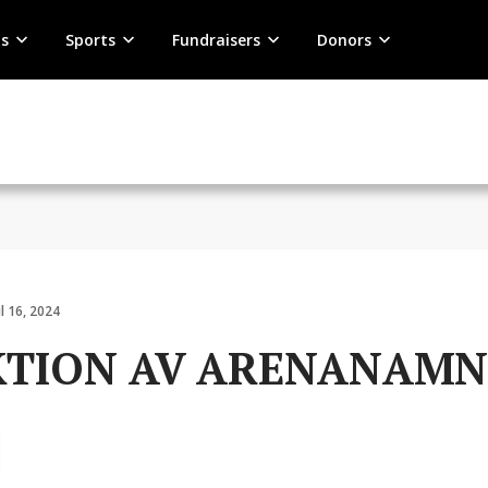
s
Sports
Fundraisers
Donors
ul 16, 2024
TION AV ARENANAMN