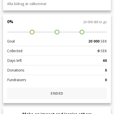
Alla bidrag är välkomna!
0
%
20 000 SEK to go
Goal
20 000
SEK
Collected
0
SEK
Days left
60
Donations
0
Fundraisers
0
ENDED