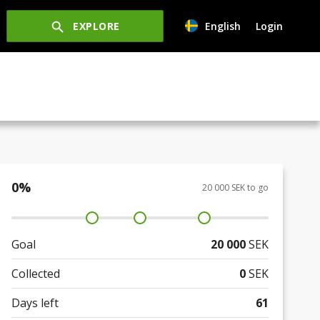
EXPLORE
English
Login
0
%
20 000 SEK to go
Goal
20 000
SEK
Collected
0
SEK
Days left
61