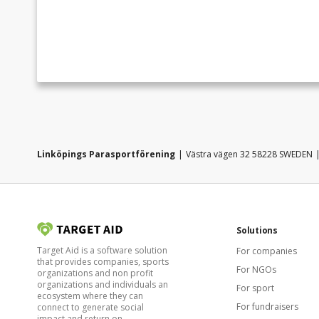
Linköpings Parasportförening
Västra vägen 32 58228 SWEDEN
Solutions
Target Aid is a software solution
For companies
that provides companies, sports
For NGOs
organizations and non profit
organizations and individuals an
For sport
ecosystem where they can
For fundraisers
connect to generate social
impact and return on