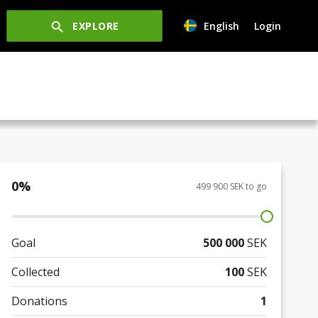
EXPLORE
English
Login
0
%
499 900 SEK to go
Goal
500 000
SEK
Collected
100
SEK
Donations
1