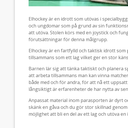
Elhockey är en idrott som utövas i specialbyggd
och ungdomar som på grund av sin funktionsne
att utöva. Stolen körs med en joystick och fung
förutsättningar för denna målgrupp.
Elhockey är en fartfylld och taktisk idrott so
tillsammans som ett lag vilket ger en stor kän
Barnen lär sig att tänka taktiskt och planera s
att arbeta tillsammans man kan vinna matcher.
både med och för andra, för att nå ett uppsatt 
långsiktigt är erfarenheter de har nytta av sena
Anpassat material inom parasporten är dyrt och
skänk en gåva och du gör stor skillnad genom 
möjlighet att bli en del av ett lag och utöva en 