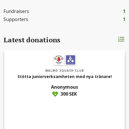
mycket för klubben och alla våra juniorer!Stötta insamlingen
enkelt med swish eller kort, företag kan använda
Fundraisers
1
faktura.Dela enkelt insamlingen i dina egna sociala medier
för ännu mer support.Följ och få uppdateringar hur
Supporters
1
insamlingen går.Tack för din support, tillsammans gör vi
skillnad!
Latest donations
MALMÖ SQUASH CLUB
Stötta juniorverksamheten med nya tränare!
Anonymous
300 SEK