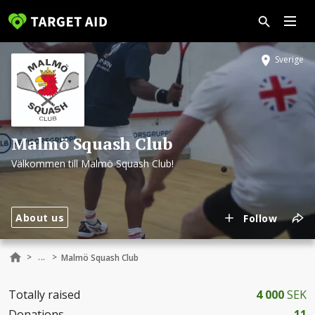
Sverige
Malmö Squash Club
Välkommen till Malmö Squash Club!
About us
Follow
...
>
>
Malmö Squash Club
Totally raised
4 000
SEK
Donations
11