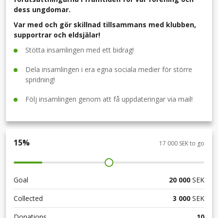
dess ungdomar.
Var med och gör skillnad tillsammans med klubben,
supportrar och eldsjälar!
Stötta insamlingen med ett bidrag!
Dela insamlingen i era egna sociala medier för större
spridning!
Följ insamlingen genom att få uppdateringar via mail!
15
%
17 000 SEK to go
Goal
20 000
SEK
Collected
3 000
SEK
Donations
10