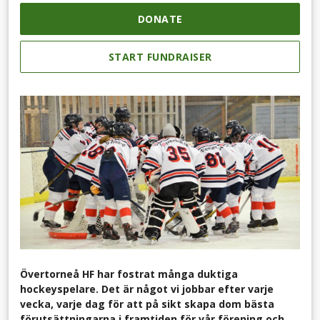
DONATE
START FUNDRAISER
Övertorneå HF har fostrat många duktiga
hockeyspelare. Det är något vi jobbar efter varje
vecka, varje dag för att på sikt skapa dom bästa
förutsättningarna i framtiden för vår förening och