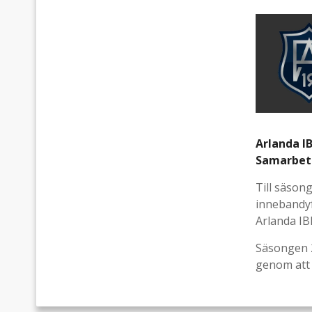
Arlanda I
Samarbets
Till säson
innebandyf
Arlanda IB
Säsongen 2
genom att 