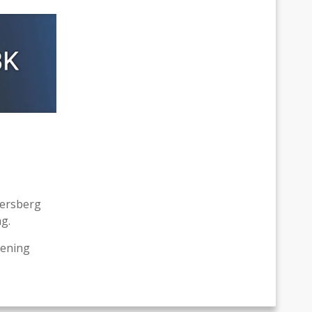
sersberg
g.
rening