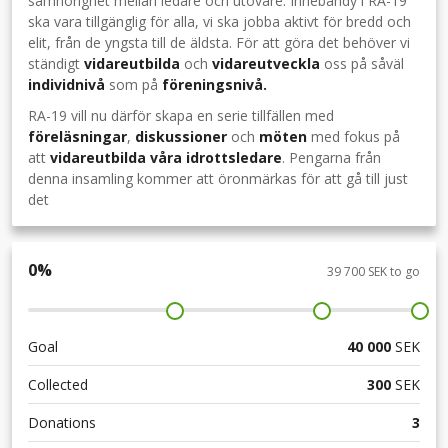
samhörighet mellan ledare och utövare. Innebandy i RA-19
ska vara tillgänglig för alla, vi ska jobba aktivt för bredd och
elit, från de yngsta till de äldsta. För att göra det behöver vi
ständigt
vidareutbilda
och
vidareutveckla
oss på såväl
individnivå
som på
föreningsnivå.
RA-19 vill nu därför skapa en serie tillfällen med
föreläsningar
,
diskussioner
och
möten
med fokus på
att
vidareutbilda våra idrottsledare
. Pengarna från
denna insamling kommer att öronmärkas för att gå till just
det
0
%
39 700 SEK to go
Goal
40 000
SEK
Collected
300
SEK
Donations
3