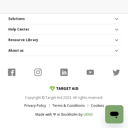
att få uppdateringar via mail!Ett initiativ av
Supporterklubben, Gamla SSK och supportar i samarbete
med Södertälje Sportklubb.
Solutions
Help Center
Resource Library
About us
Copyright © Target Aid 2023. All rights reserved.
Privacy Policy
Terms & Conditions
Cookies
Made with 💚 in Stockholm
by
UKAD