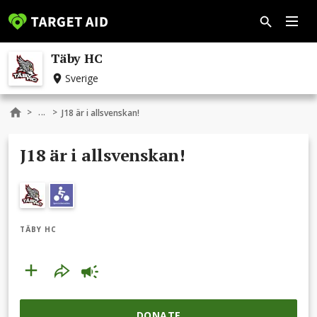
Täby HC
Sverige
...
>
>
J18 är i allsvenskan!
J18 är i allsvenskan!
TÄBY HC
DONATE