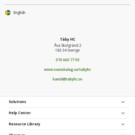
stötta U18-lagets resa oavsett om det gäller bidrag till resor,
logi eller annat som hjälper oss att möjliggöra denna
English
satsning.Alla som deltar i vår insamling är med på utlottning
av fina priser!Alla bidrag, stora som små, gör skillnad och
hjälper våra spelare att fortsätta utvecklas på högsta
nivå.Tack för att du är med och stöttar framtidens Täby HC!
Täby HC
Åva Skolgränd 2
183 34 Sverige
070 660 77 05
www.svenskalag.se/tabyhc
kansli@tabyhc.se
Solutions
Help Center
Resource Library