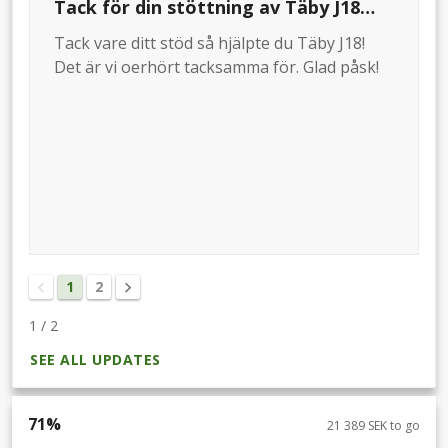
Tack för din stöttning av Täby J18
säsongen 2022/2023!
Tack vare ditt stöd så hjälpte du Täby J18!
Det är vi oerhört tacksamma för. Glad påsk!
1
2
1
/
2
SEE ALL UPDATES
71
%
21 389 SEK to go