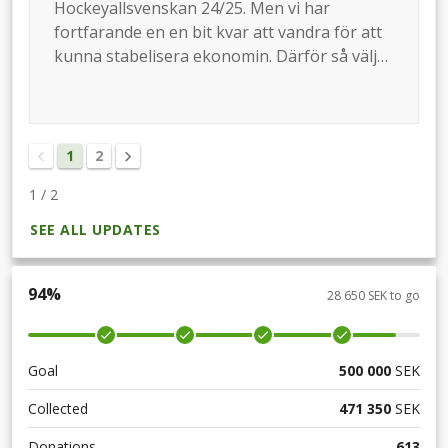
Hockeyallsvenskan 24/25. Men vi har
fortfarande en en bit kvar att vandra för att
kunna stabelisera ekonomin. Därför så väljer
vi nu att hålla insamlingen öppen. Vi siktar
fortfarande på att få in en miljon.
Tillsammans fortsätter vi framåt!
1
2
1
/
2
SEE ALL UPDATES
94
%
28 650 SEK to go
Goal
500 000
SEK
Collected
471 350
SEK
Donations
613