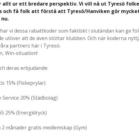
r allt ur ett bredare perspektiv. Vi vill nå ut Tyresö folk
ns och få folk att förstå att Tyresö/Hanviken gör mycke
 nu.
ar vi dessa rabattkoder som faktiskt i slutändan kan ge fol
de utöver att de även stöttar klubben. Och när koderna nyttj
våra partners här i Tyresö.
n, Win-situation!
ch deras erbjudande:
is 15% (Fiskeprylar)
ty Service 20% (Städbolag)
 65 25% (Energidryck)
m 2 månader gratis medlemskap (Gym)