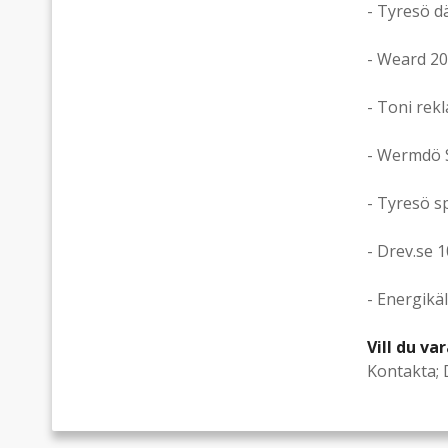
- Tyresö d
- Weard 20
- Toni rekl
- Wermdö 
- Tyresö s
- Drev.se 
- Energikä
Vill du va
Kontakta; 