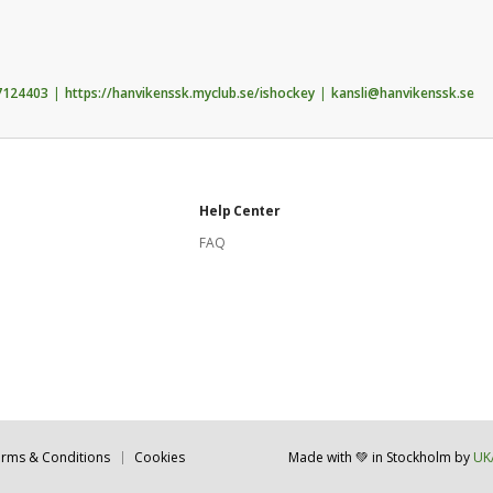
7124403
https://hanvikenssk.myclub.se/ishockey
kansli@hanvikenssk.se
Help Center
FAQ
rms & Conditions
Cookies
Made with 💚 in Stockholm
by
UK