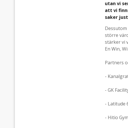
utan vi se
att vi fin
saker just
Dessutom h
större vär
stärker vi 
En Win, Wi
Partners o
- Kanalgrat
- GK Facili
- Latitude
- Hitio Gy