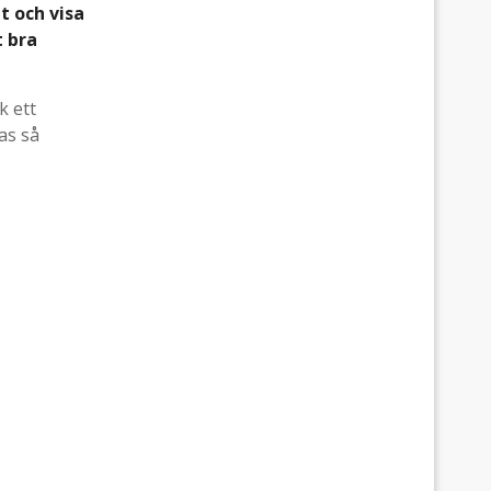
et och visa
t bra
k ett
as så