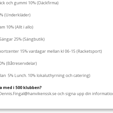
äck och gummi 10% (Däckfirma)
% (Underkläder)
am 10% (Allt i allo)
Sängar 25% (Sängbutik)
portcenter 15% vardagar mellan kl 06-15 (Racketsport)
10% (Båtreservdelar)
llan 5% Lunch. 10% lokaluthyrning och catering)
ra med i 500 klubben?
Dennis.Fingal@hanvikenssk.se och signa upp din informatio