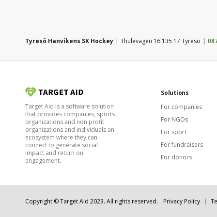
Tyresö Hanvikens SK Hockey
Thulevägen 16 135 17 Tyresö
08
Solutions
Target Aid is a software solution
For companies
that provides companies, sports
For NGOs
organizations and non profit
organizations and individuals an
For sport
ecosystem where they can
For fundraisers
connect to generate social
impact and return on
For donors
engagement.
Copyright © Target Aid 2023. All rights reserved.
Privacy Policy
Te