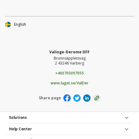
Laget har duktiga och engagerade tränare och ledare och vi
är väldigt glada för att vi har så många unga spelare som
inom kort knackar på dörren till seniorspel. Varmt
välkommen och till våra fina anläggningar i Derome och
English
Valinge för att heja fram tjejerna.
Valinge-Derome DFF
Brunnsäppletsväg
2 43246 Varberg
+460705097055
www.laget.se/ValDer
Share page
Solutions
Help Center