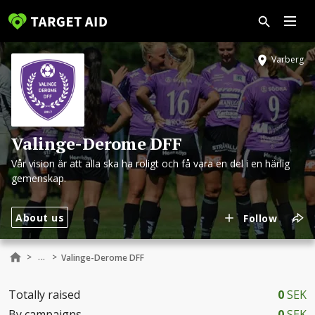
Varberg
Valinge-Derome DFF
Vår vision är att alla ska ha roligt och få vara en del i en härlig
gemenskap.
About us
Follow
...
>
>
Valinge-Derome DFF
Totally raised
0
SEK
By campaigns
0
SEK