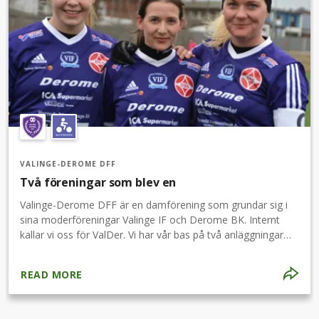
VALINGE-DEROME DFF
Två föreningar som blev en
Valinge-Derome DFF är en damförening som grundar sig i
sina moderföreningar Valinge IF och Derome BK. Internt
kallar vi oss för ValDer. Vi har vår bas på två anläggningar
där vi delar upp matcherna och spelar hälften i Valinge och
hälften i Derome, eller där planen är bäst utifrån vädrets
READ MORE
inverkan. Vår vision är att alla ska ha roligt och få vara en del
i den härliga gemenskapen där alla står upp för varandra. Vi
vill hålla en hög nivå i vårt spel och ha en bredd i vårt lag.