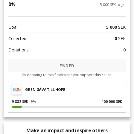
0
%
5 000 SEK to go
Goal
5 000
SEK
Collected
0
SEK
Donations
0
ENDED
By donating to this fundraiser you support this cause:
GE EN GÅVA TILL HOPE
9 882 SEK
9
%
100 000 SEK
Make an impact and inspire others