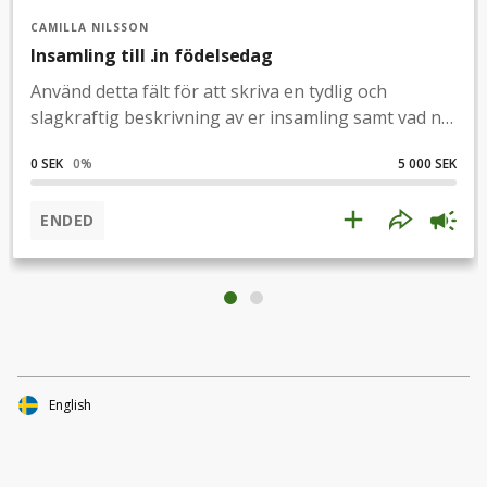
CAMILLA NILSSON
Insamling till .in födelsedag
Använd detta fält för att skriva en tydlig och
slagkraftig beskrivning av er insamling samt vad ni
samlar in pengar till.Use this field to write a clear
0 SEK
0
%
5 000 SEK
and compelling description of your fundraiser and
the cause you are raising funds for.
ENDED
English