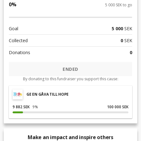
0
%
5 000 SEK to go
Goal
5 000
SEK
Collected
0
SEK
Donations
0
ENDED
By donating to this fundraiser you support this cause:
GE EN GÅVA TILL HOPE
9 882 SEK
9
%
100 000 SEK
Make an impact and inspire others