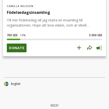
CAMILLA NILSSON
Födelsedagsinsamling
Till min födelsedag vill jag starta en insamling till
organisationen, Hope-att leva vidare, som är ideell
organisation som arbetar med att hjälpa och stötta
anhöriga till självmord.
700 SEK
14
%
5 000 SEK
DONATE
English
93231