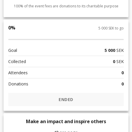
100% of the event fees are donations to its charitable purpose
0
%
5 000 SEK to go
Goal
5 000
SEK
Collected
0
SEK
Attendees
0
Donations
0
ENDED
Make an impact and inspire others