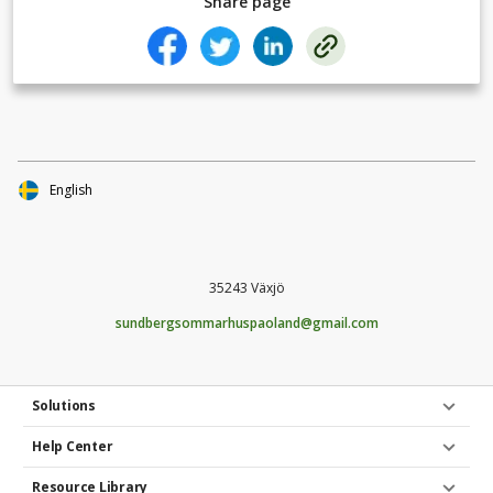
Share page
English
35243 Växjö
sundbergsommarhuspaoland@gmail.com
Solutions
Help Center
Resource Library