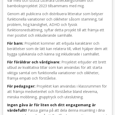
Var med och stötta Litterära Utvecklingsfonden och
barnboksprojektet 2023 tillsammans med mig.
Genom att publicera och distribuera litteratur som belyser
funktionella variationer och olikheter såsom stamning, tal
problem, hög känslighet, ADHD och fysisk
funktionsnedsättning, syftar detta projekt till att främja ett
mer positivt och inkluderande samhälle.
För barn:
Projektet kommer att erbjuda karaktärer och
berättelser som de lätt kan relatera till, vilket hjälper dem att
bygga självkänsla och känna sig inkluderade i samhället.
För föräldrar och vårdgivare:
Projektet erbjuder ett brett
utbud av kvalitativa titlar som kan användas för att starta
viktiga samtal om funktionella variationer och olikheter,
främja empati och förståelse.
För pedagoger:
Projektet kan användas i klassrummen för
att främja medvetenhet och förståelse bland eleverna,
minska mobbning, grupptryck och uteslutning.
Ingen gåva är för liten och ditt engagemang är
värdefullt!
Passa gärna på att dela denna insamling i dina