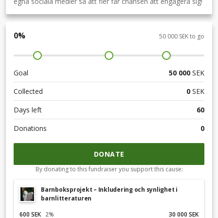
egna sociala medier så att fler får chansen att engagera sig!
0
%
50 000 SEK to go
Goal
50 000
SEK
Collected
0
SEK
Days left
60
Donations
0
DONATE
By donating to this fundraiser you support this cause:
Barnboksprojekt – Inkludering och synlighet i
barnlitteraturen
600 SEK
2
%
30 000 SEK