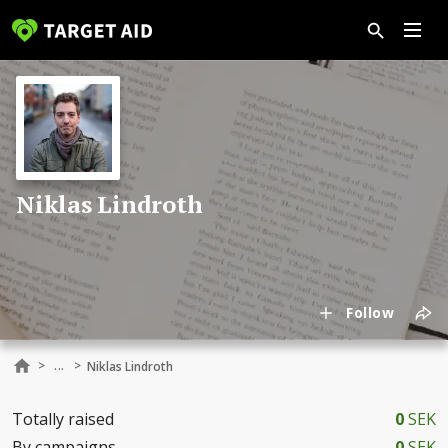
Niklas Lindroth
Follow
...
>
>
Niklas Lindroth
Totally raised
0
SEK
By campaigns
0
SEK