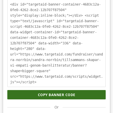
<div id="targetaid-banner-container-4683c12a-
0fe0-4262-8ce2-12b707f87504"
style="display:inline-block;"></div> <script
type="text/javascript" id="targetaid-banner-
script-4683c12a-0fe0-4262-8ce2-12b707f87504"
data-widget-container-id="targetaid-banner-
container-4683c12a-0fe0-4262-8ce2-
12b707f87504" data-width="336" data-
height="280" data-
url="https://www.targetaid.com/fundraiser/sand
ra-norrbin/sandra-norrbin/tillsammans-skapar-
vi-empati-genom-barnlitteratur/banner?
shape=bigger-square"
src="https://www.targetaid.com/scripts/widget.
js"></script>
COPY BANNER CODE
Or