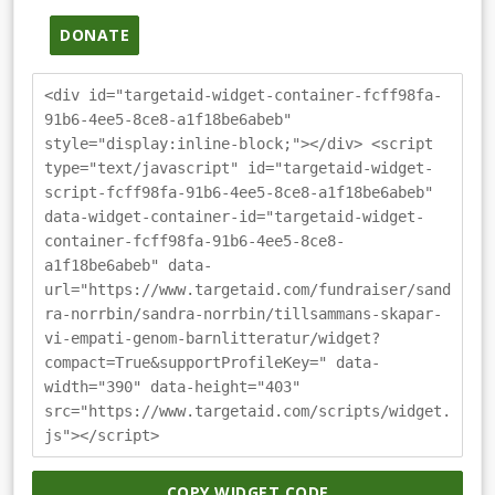
DONATE
<div id="targetaid-widget-container-fcff98fa-
91b6-4ee5-8ce8-a1f18be6abeb"
style="display:inline-block;"></div> <script
type="text/javascript" id="targetaid-widget-
script-fcff98fa-91b6-4ee5-8ce8-a1f18be6abeb"
data-widget-container-id="targetaid-widget-
container-fcff98fa-91b6-4ee5-8ce8-
a1f18be6abeb" data-
url="https://www.targetaid.com/fundraiser/sand
ra-norrbin/sandra-norrbin/tillsammans-skapar-
vi-empati-genom-barnlitteratur/widget?
compact=True&supportProfileKey=" data-
width="390" data-height="403"
src="https://www.targetaid.com/scripts/widget.
js"></script>
COPY WIDGET CODE