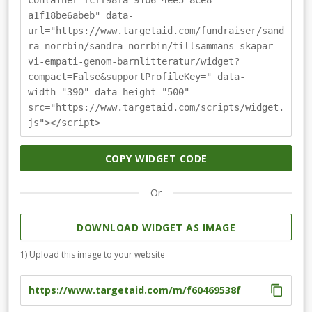
container-fcff98fa-91b6-4ee5-8ce8-
samtal om funktionella variationer och olikheter,
a1f18be6abeb" data-
främja empati och förståelse.För pedagoger: Projektet
url="https://www.targetaid.com/fundraiser/sand
kan användas i klassrummen för att främja
ra-norrbin/sandra-norrbin/tillsammans-skapar-
medvetenhet och förståelse bland eleverna, minska
vi-empati-genom-barnlitteratur/widget?
mobbning, grupptryck och uteslutning.Ingen gåva är för
compact=False&supportProfileKey=" data-
liten och ditt engagemang är värdefullt! Passa gärna på
width="390" data-height="500"
att dela denna insamling i dina egna sociala medier så
src="https://www.targetaid.com/scripts/widget.
att fler får chansen att engagera sig!
js"></script>
COPY WIDGET CODE
Or
DOWNLOAD WIDGET AS IMAGE
1) Upload this image to your website