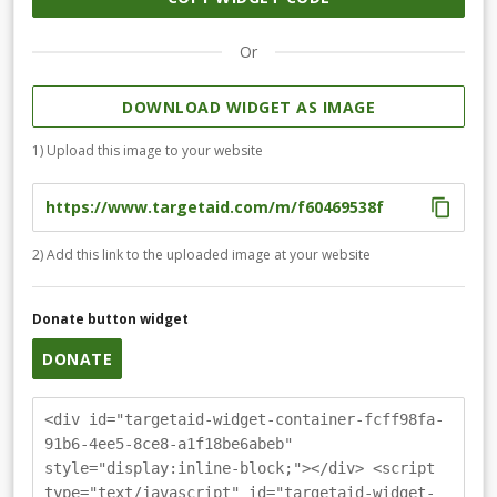
Or
DOWNLOAD WIDGET AS IMAGE
1) Upload this image to your website
2) Add this link to the uploaded image at your website
Donate button widget
DONATE
<div id="targetaid-widget-container-fcff98fa-
91b6-4ee5-8ce8-a1f18be6abeb"
style="display:inline-block;"></div> <script
type="text/javascript" id="targetaid-widget-