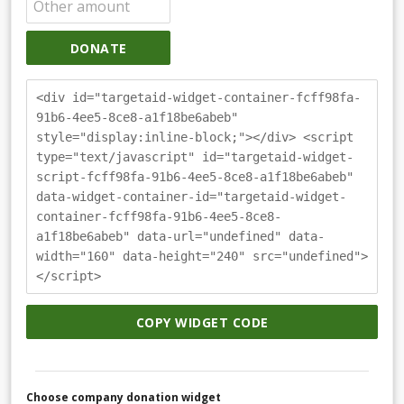
DONATE
<div id="targetaid-widget-container-fcff98fa-
91b6-4ee5-8ce8-a1f18be6abeb"
style="display:inline-block;"></div> <script
type="text/javascript" id="targetaid-widget-
script-fcff98fa-91b6-4ee5-8ce8-a1f18be6abeb"
data-widget-container-id="targetaid-widget-
container-fcff98fa-91b6-4ee5-8ce8-
a1f18be6abeb" data-url="undefined" data-
width="160" data-height="240" src="undefined">
</script>
COPY WIDGET CODE
Choose company donation widget