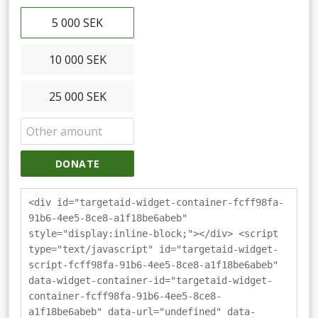
5 000 SEK
10 000 SEK
25 000 SEK
DONATE
<div id="targetaid-widget-container-fcff98fa-
91b6-4ee5-8ce8-a1f18be6abeb"
style="display:inline-block;"></div> <script
type="text/javascript" id="targetaid-widget-
script-fcff98fa-91b6-4ee5-8ce8-a1f18be6abeb"
data-widget-container-id="targetaid-widget-
container-fcff98fa-91b6-4ee5-8ce8-
a1f18be6abeb" data-url="undefined" data-