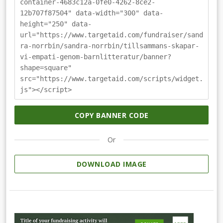
container-4683c12a-0fe0-4262-8ce2-
12b707f87504" data-width="300" data-
height="250" data-
url="https://www.targetaid.com/fundraiser/sand
ra-norrbin/sandra-norrbin/tillsammans-skapar-
vi-empati-genom-barnlitteratur/banner?
shape=square"
src="https://www.targetaid.com/scripts/widget.
js"></script>
COPY BANNER CODE
Or
DOWNLOAD IMAGE