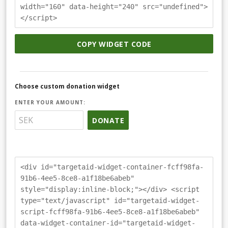
width="160" data-height="240" src="undefined">
</script>
COPY WIDGET CODE
Choose custom donation widget
ENTER YOUR AMOUNT:
DONATE
<div id="targetaid-widget-container-fcff98fa-
91b6-4ee5-8ce8-a1f18be6abeb"
style="display:inline-block;"></div> <script
type="text/javascript" id="targetaid-widget-
script-fcff98fa-91b6-4ee5-8ce8-a1f18be6abeb"
data-widget-container-id="targetaid-widget-