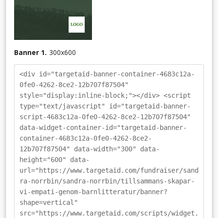
Banner 1.
300
x
600
<div id="targetaid-banner-container-4683c12a-
0fe0-4262-8ce2-12b707f87504"
style="display:inline-block;"></div> <script
type="text/javascript" id="targetaid-banner-
script-4683c12a-0fe0-4262-8ce2-12b707f87504"
data-widget-container-id="targetaid-banner-
container-4683c12a-0fe0-4262-8ce2-
12b707f87504" data-width="300" data-
height="600" data-
url="https://www.targetaid.com/fundraiser/sand
ra-norrbin/sandra-norrbin/tillsammans-skapar-
vi-empati-genom-barnlitteratur/banner?
shape=vertical"
src="https://www.targetaid.com/scripts/widget.