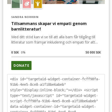
SANDRA NORRBIN
Tillsammans skapar vi empati genom
barnlitteratur!
Med ditt stöd kan vi se till att alla barn får tillgång till
litteratur som främjar inkludering och empati för att
minska mobbning!Var med och stötta Litterära
Utvecklingsfonden och barnboksprojektet 2023
0 SEK
0
%
50 000 SEK
tillsammans med mig.Genom att publicera och
distribuera litteratur som belyser funktionella
DONATE
variationer och olikheter såsom stamning, tal problem,
hög känslighet, ADHD och fysisk funktionsnedsättning,
syftar detta projekt till att främja ett mer positivt och
<div id="targetaid-widget-container-fcff98fa-
inkluderande samhälle.För barn: Projektet kommer att
91b6-4ee5-8ce8-a1f18be6abeb"
erbjuda karaktärer och berättelser som de lätt kan
style="display:inline-block;"></div> <script
relatera till, vilket hjälper dem att bygga självkänsla och
type="text/javascript" id="targetaid-widget-
känna sig inkluderade i samhället.För föräldrar och
script-fcff98fa-91b6-4ee5-8ce8-a1f18be6abeb"
vårdgivare: Projektet erbjuder ett brett utbud av
data-widget-container-id="targetaid-widget-
kvalitativa titlar som kan användas för att starta viktiga