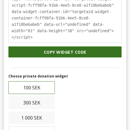
script-fcff98fa-91b6-4ee5-8ce8-a1f18be6abeb"
data-widget-container-id="targetaid-widget-
container-fcff98fa-91b6-4ee5-8ce8-
a1f18be6abeb" data-url="undefined" data-
width="81" data-height="38" src="undefined">
</script>
COPY WIDGET CODE
Choose private donation widget
100 SEK
300 SEK
1 000 SEK