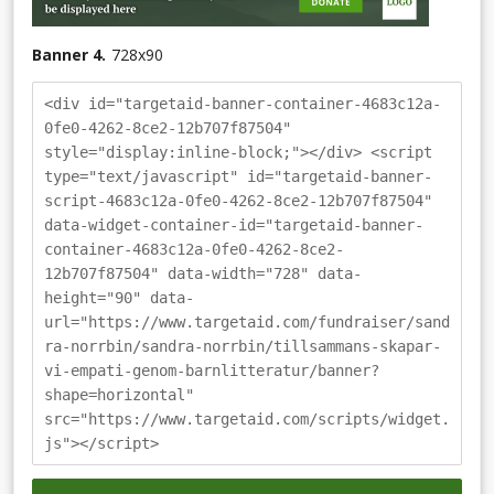
Banner 4.
728
x
90
<div id="targetaid-banner-container-4683c12a-
0fe0-4262-8ce2-12b707f87504"
style="display:inline-block;"></div> <script
type="text/javascript" id="targetaid-banner-
script-4683c12a-0fe0-4262-8ce2-12b707f87504"
data-widget-container-id="targetaid-banner-
container-4683c12a-0fe0-4262-8ce2-
12b707f87504" data-width="728" data-
height="90" data-
url="https://www.targetaid.com/fundraiser/sand
ra-norrbin/sandra-norrbin/tillsammans-skapar-
vi-empati-genom-barnlitteratur/banner?
shape=horizontal"
src="https://www.targetaid.com/scripts/widget.
js"></script>