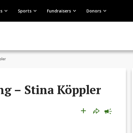
s
Sports
Fundraisers
Donors
pler
ng – Stina Köppler