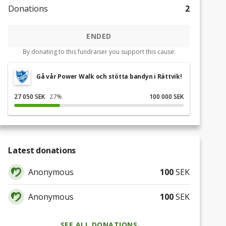
Donations
2
ENDED
By donating to this fundraiser you support this cause:
Gå vår Power Walk och stötta bandyn i Rättvik!
27 050 SEK
27
%
100 000 SEK
Latest donations
Anonymous
100
SEK
Anonymous
100
SEK
SEE ALL DONATIONS