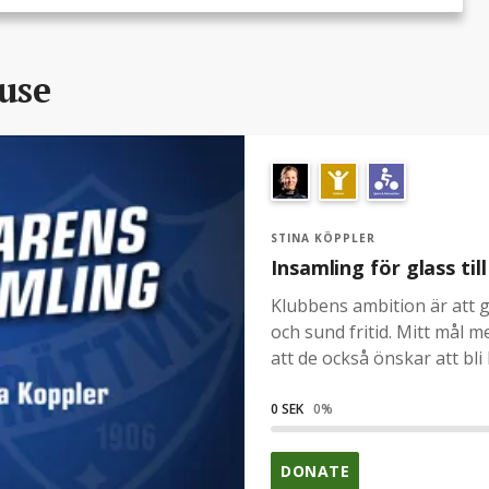
ause
STINA KÖPPLER
Insamling för glass til
Klubbens ambition är att 
och sund fritid. Mitt mål 
att de också önskar att bli 
med och bidrar till barnen 
glassar!
0 SEK
0
%
DONATE