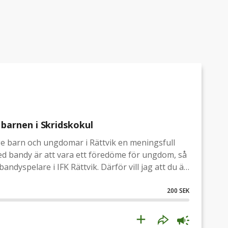
l barnen i Skridskokul
ge barn och ungdomar i Rättvik en meningsfull
med bandy är att vara ett föredöme för ungdom, så
bandyspelare i IFK Rättvik. Därför vill jag att du är
som deltar i IFK:s Skridskokul. Bidra med några
200 SEK