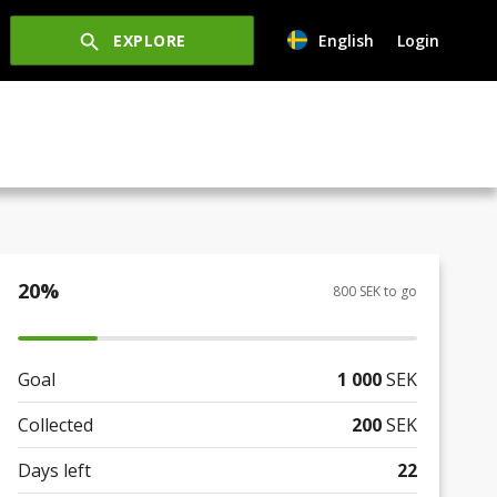
EXPLORE
English
Login
20
%
800 SEK to go
Goal
1 000
SEK
Collected
200
SEK
Days left
22