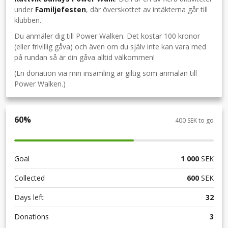
under
Familjefesten
, där överskottet av intäkterna går till
klubben.
Du anmäler dig till Power Walken. Det kostar 100 kronor
(eller frivillig gåva) och även om du själv inte kan vara med
på rundan så är din gåva alltid välkommen!
(En donation via min insamling är giltig som anmälan till
Power Walken.)
60
%
400 SEK to go
Goal
1 000
SEK
Collected
600
SEK
Days left
32
Donations
3