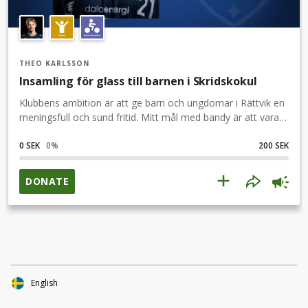
THEO KARLSSON
Insamling för glass till barnen i Skridskokul
Klubbens ambition är att ge barn och ungdomar i Rättvik en
meningsfull och sund fritid. Mitt mål med bandy är att vara
ett föredöme för ungdom, så att de också önskar att bli
bandyspelare i IFK Rättvik. Därför vill jag att du är med och
0 SEK
0
%
200 SEK
bidrar till barnen som deltar i IFK:s Skridskokul. Bidra med
några glassar!
DONATE
English