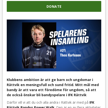
DONATE
Klubbens ambition är att ge barn och ungdomar i
Rättvik en meningsfull och sund fritid. Mitt mål med
bandy är att vara ett föredöme för ungdom, så att
de också önskar bli bandyspelare i IFK Rättvik
Därför vill vi att du och alla andra i Rättvik är med på
IFK
Rättvik Bandys Power Walk
. Den är en av flera aktiviteter