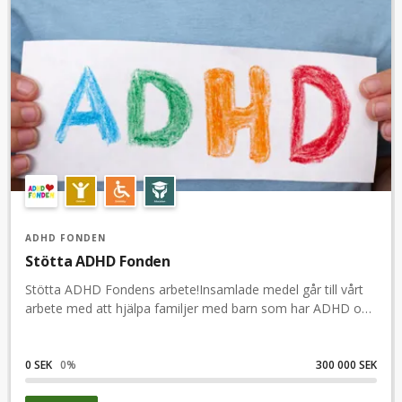
ADHD FONDEN
Stötta ADHD Fonden
Stötta ADHD Fondens arbete!Insamlade medel går till vårt
arbete med att hjälpa familjer med barn som har ADHD och
andra närliggande diagnoser.Tillsammans så gör vi skillnad!
Alla bidrag är välkomna, stora som små!Tack för ditt
stöd!Stötta insamlingen enkelt med swish eller kort, företag
0 SEK
0
%
300 000 SEK
kan använda faktura.Dela enkelt insamlingen i dina egna