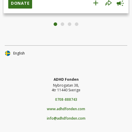
sociala medier för ännu mer support.Följ och få
DONATE
uppdateringar hur insamlingen går.
English
ADHD Fonden
Nybrogatan 38,
4tr 11440 Sverige
0708-888743
www.adhdfonden.com
info@adhdfonden.com