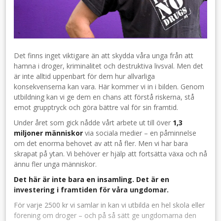
Det finns inget viktigare än att skydda våra unga från att
hamna i droger, kriminalitet och destruktiva livsval. Men det
är inte alltid uppenbart för dem hur allvarliga
konsekvenserna kan vara. Här kommer vi in i bilden. Genom
utbildning kan vi ge dem en chans att förstå riskerna, stå
emot grupptryck och göra bättre val för sin framtid.
Under året som gick nådde vårt arbete ut till över
1,3
miljoner människor
via sociala medier – en påminnelse
om det enorma behovet av att nå fler. Men vi har bara
skrapat på ytan. Vi behöver er hjälp att fortsätta växa och nå
ännu fler unga människor.
Det här är inte bara en insamling. Det är en
investering i framtiden för våra ungdomar.
För varje 2500 kr vi samlar in kan vi utbilda en hel skola eller
förening om droger – och på så sätt ge ungdomarna den