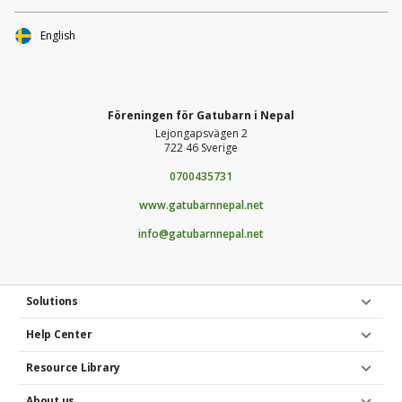
och linser 50 kr ger 6 kycklingar. 4000 kr. ger hjälp
till 10 familjer. Alla bidrag blir till glädje.
English
Föreningen för Gatubarn i Nepal
Lejongapsvägen 2
722 46 Sverige
0700435731
www.gatubarnnepal.net
info@gatubarnnepal.net
Solutions
Help Center
Resource Library
About us