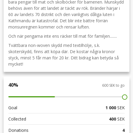
bara pengar till mat och skolböcker för barnenen. Munskydd
behövs även för att landet är täckt av rök. Bränder härjar i
60 av landets 70 distrikt och den vanligtvis dåliga luten i
Kathmandu är katastrofal. Det blir inte bättre förrän
monsunregnen kommer och rensar luften.
Och när pengarna inte ens räcker till mat för familjen........
Tvättbara non-woven skydd med textilhölje, s.k.
skoterskydd, finns att köpa där. De kostar några kronor
styck, minst 5 får man för 20 kr. Ditt bidrag kan betyda så
mycket!
40
%
600 SEK to go
Goal
1 000
SEK
Collected
400
SEK
Donations
4