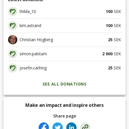
thilda_10
100
SEK
kim.astrand
100
SEK
Christian Högberg
25
SEK
simon.palstam
2 000
SEK
josefin.carlring
25
SEK
SEE ALL DONATIONS
Make an impact and inspire others
Share page