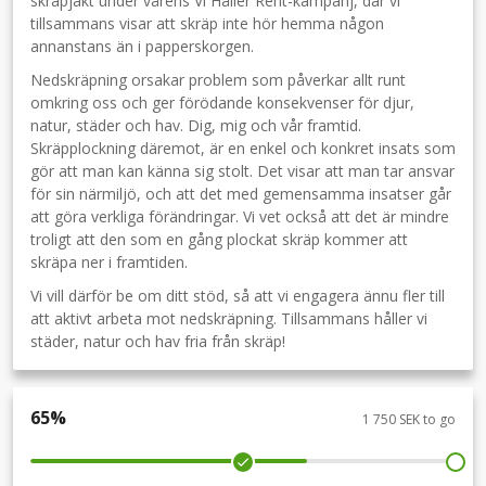
skräpjakt under vårens Vi Håller Rent-kampanj, där vi
tillsammans visar att skräp inte hör hemma någon
annanstans än i papperskorgen.
Nedskräpning orsakar problem som påverkar allt runt
omkring oss och ger förödande konsekvenser för djur,
natur, städer och hav. Dig, mig och vår framtid.
Skräpplockning däremot, är en enkel och konkret insats som
gör att man kan känna sig stolt. Det visar att man tar ansvar
för sin närmiljö, och att det med gemensamma insatser går
att göra verkliga förändringar. Vi vet också att det är mindre
troligt att den som en gång plockat skräp kommer att
skräpa ner i framtiden.
Vi vill därför be om ditt stöd, så att vi engagera ännu fler till
att aktivt arbeta mot nedskräpning. Tillsammans håller vi
städer, natur och hav fria från skräp!
65
%
1 750 SEK to go