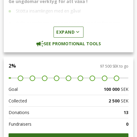
Ge ungdomar verktyg för att växa !
Stötta insamlingen med en gåva!
Dela insamlingen i era egna sociala medier för större
spridning!
EXPAND
Följ insamlingen genom att få uppdateringar via mail!
SEE PROMOTIONAL TOOLS
2
%
97 500 SEK to go
Goal
100 000
SEK
Collected
2 500
SEK
Donations
13
Fundraisers
0