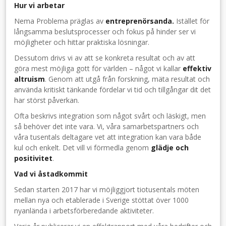
Hur vi arbetar
Nema Problema präglas av
entreprenörsanda.
Istället för
långsamma beslutsprocesser och fokus på hinder ser vi
möjligheter och hittar praktiska lösningar.
Dessutom drivs vi av att se konkreta resultat och av att
göra mest möjliga gott för världen – något vi kallar
effektiv
altruism
. Genom att utgå från forskning, mäta resultat och
använda kritiskt tänkande fördelar vi tid och tillgångar dit det
har störst påverkan.
Ofta beskrivs integration som något svårt och läskigt, men
så behöver det inte vara. Vi, våra samarbetspartners och
våra tusentals deltagare vet att integration kan vara både
kul och enkelt. Det vill vi förmedla genom
glädje och
positivitet
.
Vad vi åstadkommit
Sedan starten 2017 har vi möjliggjort tiotusentals möten
mellan nya och etablerade i Sverige stöttat över 1000
nyanlända i arbetsförberedande aktiviteter.