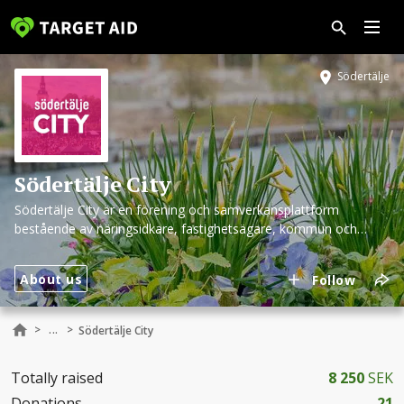
Södertälje
Södertälje City
Södertälje City är en förening och samverkansplattform
bestående av näringsidkare, fastighetsägare, kommun och
många andra företagare.
About us
Follow
...
>
>
Södertälje City
Totally raised
8 250
SEK
Donations
21