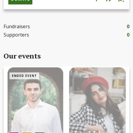
familjen.Utbildningen utförs i samarbete med Business
Development Group och pågår i 2-4 månader beroende på
val av inriktning. Månadskostnaderna ligger på runt 50 000
armenisk dram som motsvarar ca 1 000 svenska kronor. Ju
Fundraisers
0
mer vi samlar in desto fler personer kan finansieras.Vårt mål
var att kunna finansiera minst fem personer vilket vi har
Supporters
0
uppnått. Nu siktar vi på att tillsammans stödja fler personer
och göra projektet löpande.Stöd gärna våra hjältar i detta
projekt och visa din tacksamhet för deras tjänst till
Our events
hemlandet genom att donera en valfri summa här.Ditt
bidrag gör stor skillnad och skapar nya möjligheter för
personer som behöver det mest!Tack för ditt stöd!
ENDED EVENT