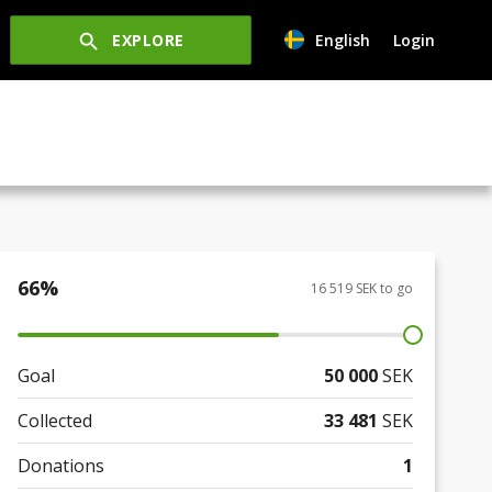
EXPLORE
English
Login
66
%
16 519 SEK to go
Goal
50 000
SEK
Collected
33 481
SEK
Donations
1